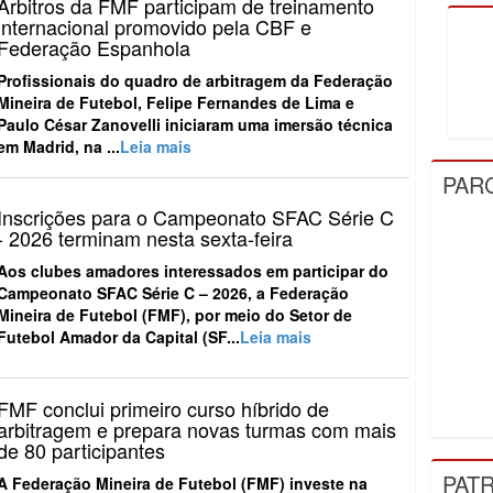
Mineira de Futebol, Felipe Fernandes de Lima e
Paulo César Zanovelli iniciaram uma imersão técnica
em Madrid, na ...
Leia mais
Inscrições para o Campeonato SFAC Série C
- 2026 terminam nesta sexta-feira
Aos clubes amadores interessados em participar do
PAR
Campeonato SFAC Série C – 2026, a Federação
Mineira de Futebol (FMF), por meio do Setor de
Futebol Amador da Capital (SF...
Leia mais
FMF conclui primeiro curso híbrido de
arbitragem e prepara novas turmas com mais
de 80 participantes
A Federação Mineira de Futebol (FMF) investe na
qualificação e no fortalecimento da arbitragem em
Minas Gerais. Com foco na formação de novos
profissionais e na ampliação do ...
Leia mais
PAT