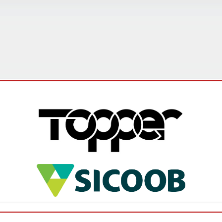
O Campeonato Mineiro Amador Sicoob 2026 foi
oficialmente lançado na última sexta-feira (5), em
Ibirité, na Região Metropolitana de Belo Horizonte,
durante evento que reun...
Leia mais
Federação abre inscrições para os
interessados em participar do Campeonato
Mineiro Feminino Sub-17
A Federação Mineira de Futebol (FMF) comunica que
estão abertas as inscrições para o Campeonato
Mineiro 2026 – Feminino Sub-17. Os clubes
interessados em participar desta...
Leia mais
FMF promove ciclo de palestras sobre
arbitragem para o Campeonato Mineiro
Sicoob 2026 - Módulo II
O Campeonato Mineiro Sicoob 2026 - Módulo II está
chegando! Com isso, a Federação Mineira de Futebol
(FMF) deu início, nesta quarta-feira (27/05), a um