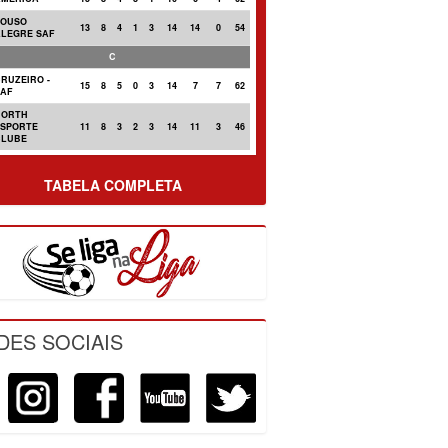
POUSO
13
8
4
1
3
14
14
0
54
ALEGRE SAF
C
RUZEIRO -
15
8
5
0
3
14
7
7
62
SAF
NORTH
ESPORTE
11
8
3
2
3
14
11
3
46
CLUBE
TABELA COMPLETA
DES SOCIAIS