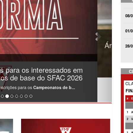
08/0
01/0
ipam de treinamento internacional
28/0
CBF e Federação Espanhola
rbitragem da Federação Mineira de Futebol, ...
C
CLA
FI
#
E
1
2
1