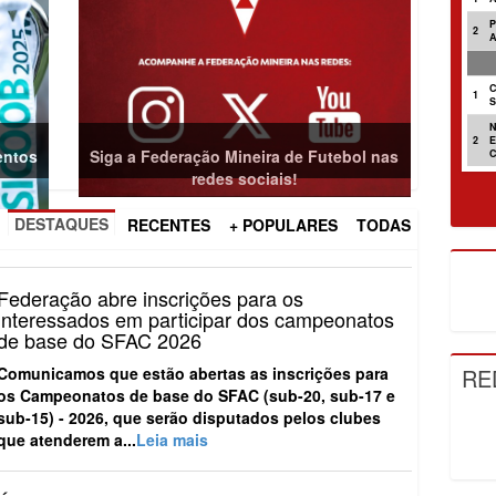
2
entos
Siga a Federação Mineira de Futebol nas
redes sociais!
C
1
DESTAQUES
RECENTES
+ POPULARES
TODAS
2
Federação abre inscrições para os
interessados em participar dos campeonatos
de base do SFAC 2026
Comunicamos que estão abertas as inscrições para
os
Campeonatos de base do SFAC (sub-20, sub-17 e
sub-15) - 2026
, que serão disputados pelos clubes
que atenderem a...
Leia mais
RE
Árbitros da FMF participam de treinamento
internacional promovido pela CBF e
Federação Espanhola
Profissionais do quadro de arbitragem da Federação