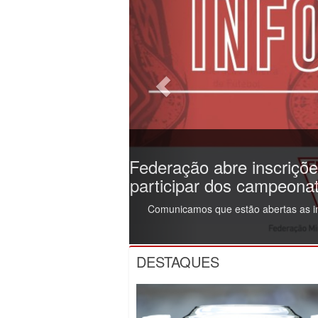
Árbitros da FMF partic
promovido pela 
Profissionais do quadro de a
DESTAQUES