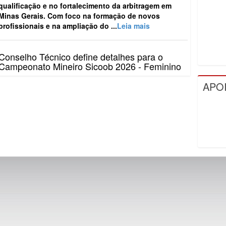
Conselho Técnico define detalhes para o
Campeonato Mineiro Sicoob 2026 - Feminino
O Campeonato Mineiro Sicoob 2026 - Feminino teve
os principais detalhes definidos, no último dia 10, em
Conselho Técnico realizado na sede da Federação
Mineira de Futebol...
Leia mais
APO
FMF reúne clubes e define detalhes do
Campeonato Mineiro Sicoob 2026 – Segunda
Divisão
A Federação Mineira de Futebol (FMF) realizou, nesta
semana, o Conselho Técnico do Campeonato Mineiro
Sicoob 2026 – Segunda Divisão. O encontro
aconteceu na sede da entid...
Leia mais
Campeonato Mineiro Amador Sicoob 2026 é
lançado e promete edição histórica