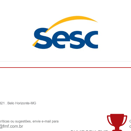
ciclo de palestras pro...
Leia mais
FMF convoca clubes para o Conselho
Técnico do Campeonato Mineiro Sicoob 2026
- Feminino
A Federação Mineira de Futebol anuncia a
convocação dos clubes abaixo relacionados para a
reunião presencial do Conselho Técnico do
Campeonato Mineiro SICOOB 2026 – Femin...
Leia
mais