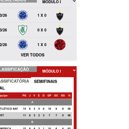
3/26
1 X 0
3/26
0 X 0
2/26
1 X 0
VER TODOS
LASSIFICAÇÃO
SSIFICATÓRIA
SEMIFINAIS
NAL
quipe
PG
J
V
E
D
GP
GC
SG
%
A
ATLÉTICO SAF
14
8
3
5
0
16
8
8
58
URT
11
8
3
2
3
7
7
0
46
B
AMERICA
15
8
4
3
1
10
6
4
62