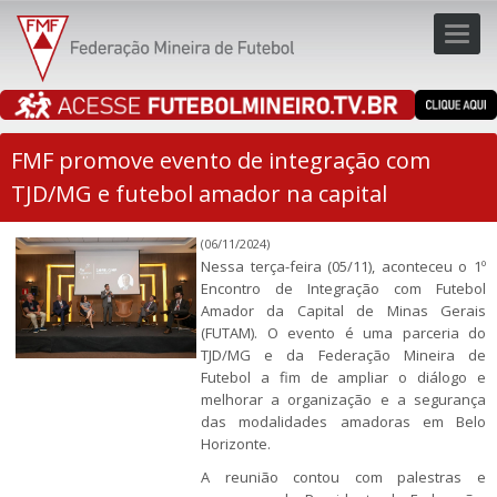
Toggl
navig
navig
FMF promove evento de integração com
TJD/MG e futebol amador na capital
(06/11/2024)
Nessa terça-feira (05/11), aconteceu o 1º
Encontro de Integração com Futebol
Amador da Capital de Minas Gerais
(FUTAM). O evento é uma parceria do
TJD/MG e da Federação Mineira de
Futebol a fim de ampliar o diálogo e
melhorar a organização e a segurança
das modalidades amadoras em Belo
Horizonte.
A reunião contou com palestras e