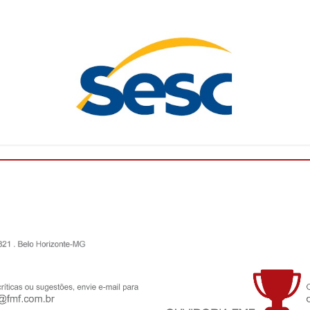
O Campeonato Mineiro Sicoob 2026 - Módulo II está
chegando! Com isso, a Federação Mineira de Futebol
(FMF) deu início, nesta quarta-feira (27/05), a um
ciclo de palestras pro...
Leia mais
FMF convoca clubes para o Conselho
Técnico do Campeonato Mineiro Sicoob 2026
- Feminino
A Federação Mineira de Futebol anuncia a
convocação dos clubes abaixo relacionados para a
reunião presencial do Conselho Técnico do
Campeonato Mineiro SICOOB 2026 – Femin...
Leia
mais