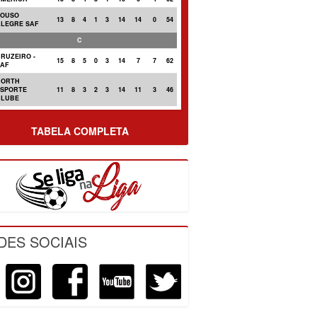
POUSO
13
8
4
1
3
14
14
0
54
ALEGRE SAF
C
RUZEIRO -
15
8
5
0
3
14
7
7
62
SAF
NORTH
ESPORTE
11
8
3
2
3
14
11
3
46
CLUBE
TABELA COMPLETA
DES SOCIAIS