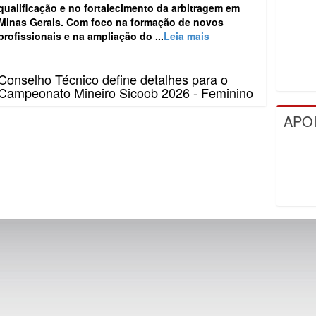
qualificação e no fortalecimento da arbitragem em
Minas Gerais. Com foco na formação de novos
profissionais e na ampliação do ...
Leia mais
Conselho Técnico define detalhes para o
Campeonato Mineiro Sicoob 2026 - Feminino
O Campeonato Mineiro Sicoob 2026 - Feminino teve
APO
os principais detalhes definidos, no último dia 10, em
Conselho Técnico realizado na sede da Federação
Mineira de Futebol...
Leia mais
FMF reúne clubes e define detalhes do
Campeonato Mineiro Sicoob 2026 – Segunda
Divisão
A Federação Mineira de Futebol (FMF) realizou, nesta
semana, o Conselho Técnico do Campeonato Mineiro
Sicoob 2026 – Segunda Divisão. O encontro
aconteceu na sede da entid...
Leia mais