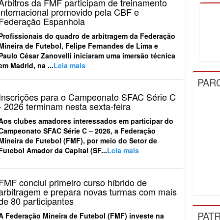
Árbitros da FMF participam de treinamento
internacional promovido pela CBF e
Federação Espanhola
Profissionais do quadro de arbitragem da Federação
Mineira de Futebol, Felipe Fernandes de Lima e
Paulo César Zanovelli iniciaram uma imersão técnica
em Madrid, na ...
Leia mais
PAR
Inscrições para o Campeonato SFAC Série C
- 2026 terminam nesta sexta-feira
Aos clubes amadores interessados em participar do
Campeonato SFAC Série C – 2026, a Federação
Mineira de Futebol (FMF), por meio do Setor de
Futebol Amador da Capital (SF...
Leia mais
FMF conclui primeiro curso híbrido de
arbitragem e prepara novas turmas com mais
de 80 participantes
PAT
A Federação Mineira de Futebol (FMF) investe na