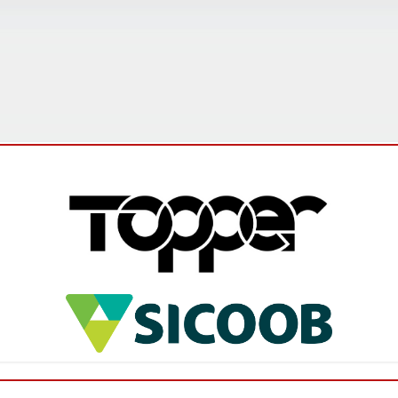
Campeonato Mineiro Amador Sicoob 2026 é
lançado e promete edição histórica
O Campeonato Mineiro Amador Sicoob 2026 foi
oficialmente lançado na última sexta-feira (5), em
Ibirité, na Região Metropolitana de Belo Horizonte,
durante evento que reun...
Leia mais
Federação abre inscrições para os
interessados em participar do Campeonato
Mineiro Feminino Sub-17
A Federação Mineira de Futebol (FMF) comunica que
estão abertas as inscrições para o Campeonato
Mineiro 2026 – Feminino Sub-17. Os clubes
interessados em participar desta...
Leia mais
FMF promove ciclo de palestras sobre
arbitragem para o Campeonato Mineiro
Sicoob 2026 - Módulo II