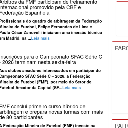
Árbitros da FMF participam de treinamento
internacional promovido pela CBF e
Federação Espanhola
Profissionais do quadro de arbitragem da Federação
Mineira de Futebol, Felipe Fernandes de Lima e
Paulo César Zanovelli iniciaram uma imersão técnica
em Madrid, na ...
Leia mais
PAR
Inscrições para o Campeonato SFAC Série C
- 2026 terminam nesta sexta-feira
Aos clubes amadores interessados em participar do
Campeonato SFAC Série C – 2026, a Federação
Mineira de Futebol (FMF), por meio do Setor de
Futebol Amador da Capital (SF...
Leia mais
FMF conclui primeiro curso híbrido de
arbitragem e prepara novas turmas com mais
de 80 participantes
PAT
A Federação Mineira de Futebol (FMF) investe na