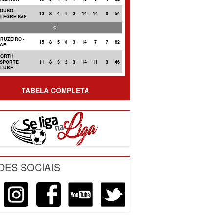
POUSO
13
8
4
1
3
14
14
0
54
ALEGRE SAF
C
RUZEIRO -
15
8
5
0
3
14
7
7
62
SAF
NORTH
ESPORTE
11
8
3
2
3
14
11
3
46
CLUBE
TABELA COMPLETA
DES SOCIAIS