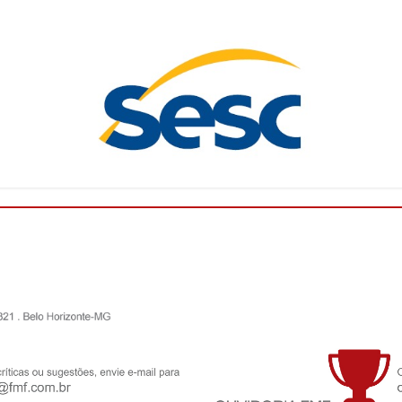
O Campeonato Mineiro Sicoob 2026 - Módulo II está
chegando! Com isso, a Federação Mineira de Futebol
(FMF) deu início, nesta quarta-feira (27/05), a um
ciclo de palestras pro...
Leia mais
FMF convoca clubes para o Conselho
Técnico do Campeonato Mineiro Sicoob 2026
- Feminino
A Federação Mineira de Futebol anuncia a
convocação dos clubes abaixo relacionados para a
reunião presencial do Conselho Técnico do
Campeonato Mineiro SICOOB 2026 – Femin...
Leia
mais