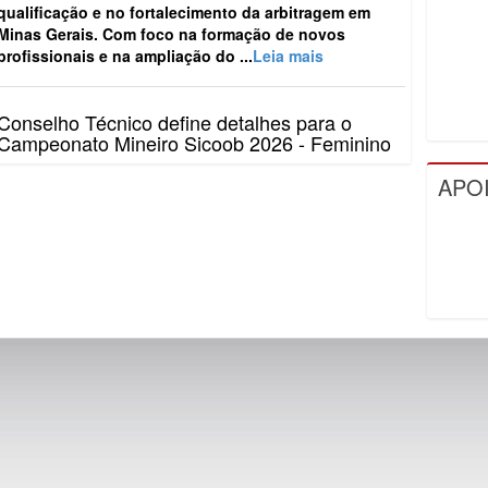
qualificação e no fortalecimento da arbitragem em
Minas Gerais. Com foco na formação de novos
profissionais e na ampliação do ...
Leia mais
Conselho Técnico define detalhes para o
Campeonato Mineiro Sicoob 2026 - Feminino
O Campeonato Mineiro Sicoob 2026 - Feminino teve
APO
os principais detalhes definidos, no último dia 10, em
Conselho Técnico realizado na sede da Federação
Mineira de Futebol...
Leia mais
FMF reúne clubes e define detalhes do
Campeonato Mineiro Sicoob 2026 – Segunda
Divisão
A Federação Mineira de Futebol (FMF) realizou, nesta
semana, o Conselho Técnico do Campeonato Mineiro
Sicoob 2026 – Segunda Divisão. O encontro
aconteceu na sede da entid...
Leia mais