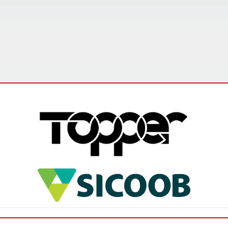
Campeonato Mineiro Amador Sicoob 2026 é
lançado e promete edição histórica
O Campeonato Mineiro Amador Sicoob 2026 foi
oficialmente lançado na última sexta-feira (5), em
Ibirité, na Região Metropolitana de Belo Horizonte,
durante evento que reun...
Leia mais
Federação abre inscrições para os
interessados em participar do Campeonato
Mineiro Feminino Sub-17
A Federação Mineira de Futebol (FMF) comunica que
estão abertas as inscrições para o Campeonato
Mineiro 2026 – Feminino Sub-17. Os clubes
interessados em participar desta...
Leia mais
FMF promove ciclo de palestras sobre
arbitragem para o Campeonato Mineiro
Sicoob 2026 - Módulo II