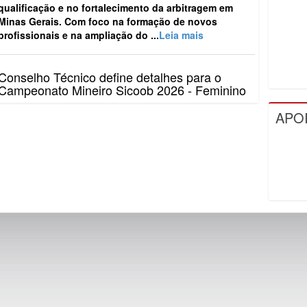
qualificação e no fortalecimento da arbitragem em
Minas Gerais. Com foco na formação de novos
profissionais e na ampliação do ...
Leia mais
Conselho Técnico define detalhes para o
Campeonato Mineiro Sicoob 2026 - Feminino
O Campeonato Mineiro Sicoob 2026 - Feminino teve
APO
os principais detalhes definidos, no último dia 10, em
Conselho Técnico realizado na sede da Federação
Mineira de Futebol...
Leia mais
FMF reúne clubes e define detalhes do
Campeonato Mineiro Sicoob 2026 – Segunda
Divisão
A Federação Mineira de Futebol (FMF) realizou, nesta
semana, o Conselho Técnico do Campeonato Mineiro
Sicoob 2026 – Segunda Divisão. O encontro
aconteceu na sede da entid...
Leia mais