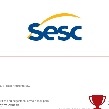
O Campeonato Mineiro Sicoob 2026 - Módulo II está
chegando! Com isso, a Federação Mineira de Futebol
(FMF) deu início, nesta quarta-feira (27/05), a um
ciclo de palestras pro...
Leia mais
FMF convoca clubes para o Conselho
Técnico do Campeonato Mineiro Sicoob 2026
- Feminino
A Federação Mineira de Futebol anuncia a
convocação dos clubes abaixo relacionados para a
reunião presencial do Conselho Técnico do
Campeonato Mineiro SICOOB 2026 – Femin...
Leia
mais