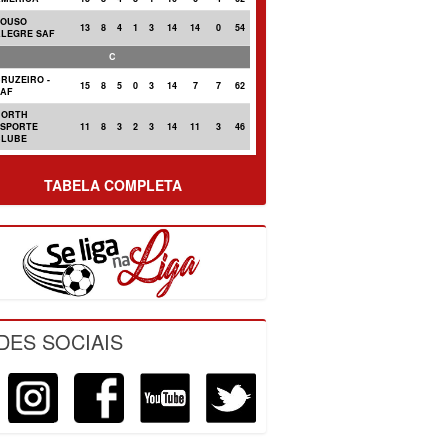
POUSO
13
8
4
1
3
14
14
0
54
ALEGRE SAF
C
RUZEIRO -
15
8
5
0
3
14
7
7
62
SAF
NORTH
ESPORTE
11
8
3
2
3
14
11
3
46
CLUBE
TABELA COMPLETA
DES SOCIAIS