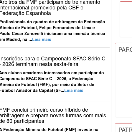
Árbitros da FMF participam de treinamento
internacional promovido pela CBF e
Federação Espanhola
Profissionais do quadro de arbitragem da Federação
Mineira de Futebol, Felipe Fernandes de Lima e
Paulo César Zanovelli iniciaram uma imersão técnica
em Madrid, na ...
Leia mais
PAR
Inscrições para o Campeonato SFAC Série C
- 2026 terminam nesta sexta-feira
Aos clubes amadores interessados em participar do
Campeonato SFAC Série C – 2026, a Federação
Mineira de Futebol (FMF), por meio do Setor de
Futebol Amador da Capital (SF...
Leia mais
FMF conclui primeiro curso híbrido de
arbitragem e prepara novas turmas com mais
de 80 participantes
PAT
A Federação Mineira de Futebol (FMF) investe na