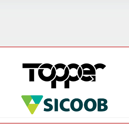
Campeonato Mineiro Amador Sicoob 2026 é
lançado e promete edição histórica
O Campeonato Mineiro Amador Sicoob 2026 foi
oficialmente lançado na última sexta-feira (5), em
Ibirité, na Região Metropolitana de Belo Horizonte,
durante evento que reun...
Leia mais
Federação abre inscrições para os
interessados em participar do Campeonato
Mineiro Feminino Sub-17
A Federação Mineira de Futebol (FMF) comunica que
estão abertas as inscrições para o Campeonato
Mineiro 2026 – Feminino Sub-17. Os clubes
interessados em participar desta...
Leia mais
FMF promove ciclo de palestras sobre
arbitragem para o Campeonato Mineiro
Sicoob 2026 - Módulo II