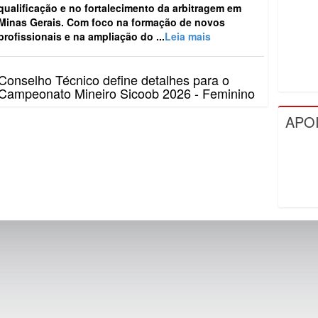
qualificação e no fortalecimento da arbitragem em
Minas Gerais. Com foco na formação de novos
profissionais e na ampliação do ...
Leia mais
Conselho Técnico define detalhes para o
Campeonato Mineiro Sicoob 2026 - Feminino
O Campeonato Mineiro Sicoob 2026 - Feminino teve
APO
os principais detalhes definidos, no último dia 10, em
Conselho Técnico realizado na sede da Federação
Mineira de Futebol...
Leia mais
FMF reúne clubes e define detalhes do
Campeonato Mineiro Sicoob 2026 – Segunda
Divisão
A Federação Mineira de Futebol (FMF) realizou, nesta
semana, o Conselho Técnico do Campeonato Mineiro
Sicoob 2026 – Segunda Divisão. O encontro
aconteceu na sede da entid...
Leia mais