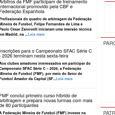
Árbitros da FMF participam de treinamento
internacional promovido pela CBF e
Federação Espanhola
Profissionais do quadro de arbitragem da Federação
Mineira de Futebol, Felipe Fernandes de Lima e
Paulo César Zanovelli iniciaram uma imersão técnica
em Madrid, na ...
Leia mais
PAR
Inscrições para o Campeonato SFAC Série C
- 2026 terminam nesta sexta-feira
Aos clubes amadores interessados em participar do
Campeonato SFAC Série C – 2026, a Federação
Mineira de Futebol (FMF), por meio do Setor de
Futebol Amador da Capital (SF...
Leia mais
FMF conclui primeiro curso híbrido de
arbitragem e prepara novas turmas com mais
de 80 participantes
PAT
A Federação Mineira de Futebol (FMF) investe na