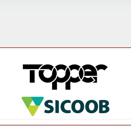
Campeonato Mineiro Amador Sicoob 2026 é
lançado e promete edição histórica
O Campeonato Mineiro Amador Sicoob 2026 foi
oficialmente lançado na última sexta-feira (5), em
Ibirité, na Região Metropolitana de Belo Horizonte,
durante evento que reun...
Leia mais
Federação abre inscrições para os
interessados em participar do Campeonato
Mineiro Feminino Sub-17
A Federação Mineira de Futebol (FMF) comunica que
estão abertas as inscrições para o Campeonato
Mineiro 2026 – Feminino Sub-17. Os clubes
interessados em participar desta...
Leia mais
FMF promove ciclo de palestras sobre
arbitragem para o Campeonato Mineiro
Sicoob 2026 - Módulo II