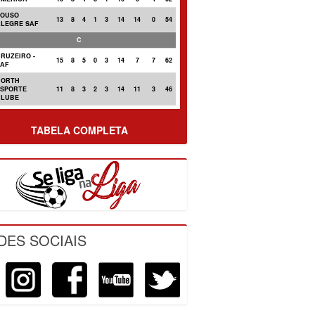
POUSO
13
8
4
1
3
14
14
0
54
ALEGRE SAF
C
RUZEIRO -
15
8
5
0
3
14
7
7
62
SAF
NORTH
ESPORTE
11
8
3
2
3
14
11
3
46
CLUBE
TABELA COMPLETA
DES SOCIAIS