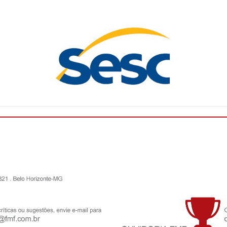
O Campeonato Mineiro Sicoob 2026 - Módulo II está
chegando! Com isso, a Federação Mineira de Futebol
(FMF) deu início, nesta quarta-feira (27/05), a um
ciclo de palestras pro...
Leia mais
FMF convoca clubes para o Conselho
Técnico do Campeonato Mineiro Sicoob 2026
- Feminino
A Federação Mineira de Futebol anuncia a
convocação dos clubes abaixo relacionados para a
reunião presencial do Conselho Técnico do
Campeonato Mineiro SICOOB 2026 – Femin...
Leia
mais