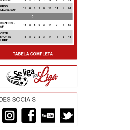
POUSO
13
8
4
1
3
14
14
0
54
ALEGRE SAF
C
RUZEIRO -
15
8
5
0
3
14
7
7
62
SAF
NORTH
ESPORTE
11
8
3
2
3
14
11
3
46
CLUBE
TABELA COMPLETA
DES SOCIAIS