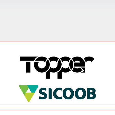
Campeonato Mineiro Amador Sicoob 2026 é
lançado e promete edição histórica
O Campeonato Mineiro Amador Sicoob 2026 foi
oficialmente lançado na última sexta-feira (5), em
Ibirité, na Região Metropolitana de Belo Horizonte,
durante evento que reun...
Leia mais
Federação abre inscrições para os
interessados em participar do Campeonato
Mineiro Feminino Sub-17
A Federação Mineira de Futebol (FMF) comunica que
estão abertas as inscrições para o Campeonato
Mineiro 2026 – Feminino Sub-17. Os clubes
interessados em participar desta...
Leia mais
FMF promove ciclo de palestras sobre
arbitragem para o Campeonato Mineiro
Sicoob 2026 - Módulo II