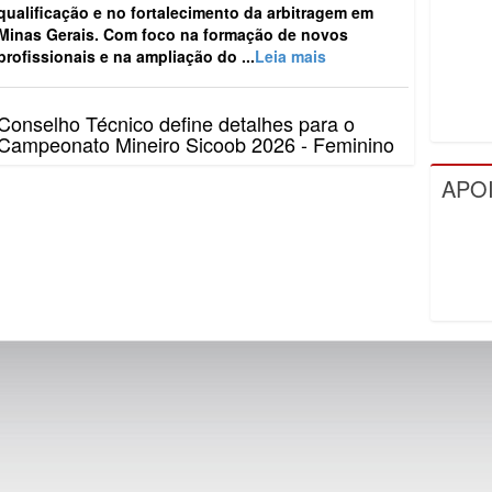
qualificação e no fortalecimento da arbitragem em
Minas Gerais. Com foco na formação de novos
profissionais e na ampliação do ...
Leia mais
Conselho Técnico define detalhes para o
Campeonato Mineiro Sicoob 2026 - Feminino
O Campeonato Mineiro Sicoob 2026 - Feminino teve
APO
os principais detalhes definidos, no último dia 10, em
Conselho Técnico realizado na sede da Federação
Mineira de Futebol...
Leia mais
FMF reúne clubes e define detalhes do
Campeonato Mineiro Sicoob 2026 – Segunda
Divisão
A Federação Mineira de Futebol (FMF) realizou, nesta
semana, o Conselho Técnico do Campeonato Mineiro
Sicoob 2026 – Segunda Divisão. O encontro
aconteceu na sede da entid...
Leia mais