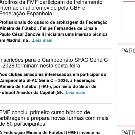
Árbitros da FMF participam de treinamento
internacional promovido pela CBF e
Federação Espanhola
Profissionais do quadro de arbitragem da Federação
Mineira de Futebol, Felipe Fernandes de Lima e
Paulo César Zanovelli iniciaram uma imersão técnica
em Madrid, na ...
Leia mais
PAR
Inscrições para o Campeonato SFAC Série C
- 2026 terminam nesta sexta-feira
Aos clubes amadores interessados em participar do
Campeonato SFAC Série C – 2026, a Federação
Mineira de Futebol (FMF), por meio do Setor de
Futebol Amador da Capital (SF...
Leia mais
FMF conclui primeiro curso híbrido de
arbitragem e prepara novas turmas com mais
de 80 participantes
PAT
A Federação Mineira de Futebol (FMF) investe na