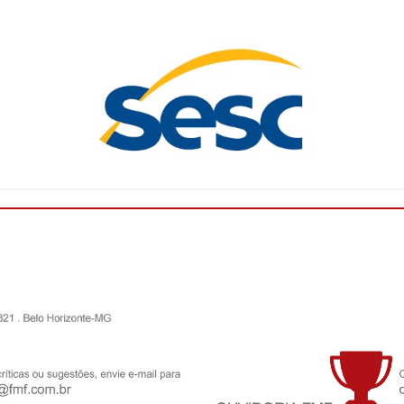
O Campeonato Mineiro Sicoob 2026 - Módulo II está
chegando! Com isso, a Federação Mineira de Futebol
(FMF) deu início, nesta quarta-feira (27/05), a um
ciclo de palestras pro...
Leia mais
FMF convoca clubes para o Conselho
Técnico do Campeonato Mineiro Sicoob 2026
- Feminino
A Federação Mineira de Futebol anuncia a
convocação dos clubes abaixo relacionados para a
reunião presencial do Conselho Técnico do
Campeonato Mineiro SICOOB 2026 – Femin...
Leia
mais