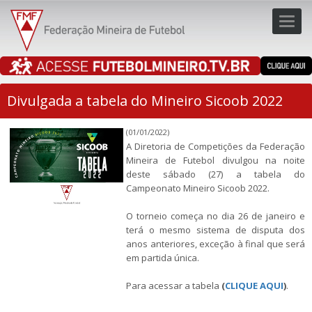
Toggl
navig
navig
Divulgada a tabela do Mineiro Sicoob 2022
(01/01/2022)
A Diretoria de Competições da Federação
Mineira de Futebol divulgou na noite
deste sábado (27) a tabela do
Campeonato Mineiro Sicoob 2022.
O torneio começa no dia 26 de janeiro e
terá o mesmo sistema de disputa dos
anos anteriores, exceção à final que será
em partida única.
Para acessar a tabela
(
CLIQUE AQUI
)
.