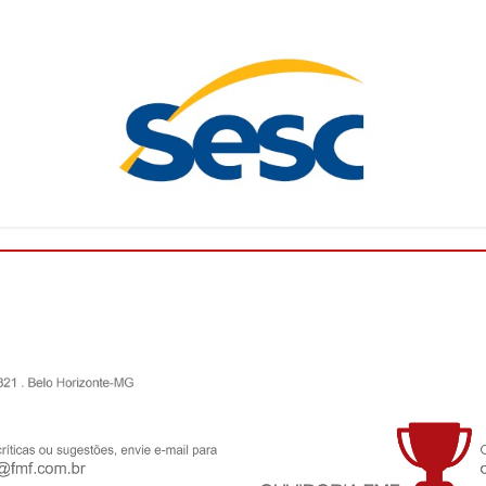
O Campeonato Mineiro Sicoob 2026 - Módulo II está
chegando! Com isso, a Federação Mineira de Futebol
(FMF) deu início, nesta quarta-feira (27/05), a um
ciclo de palestras pro...
Leia mais
FMF convoca clubes para o Conselho
Técnico do Campeonato Mineiro Sicoob 2026
- Feminino
A Federação Mineira de Futebol anuncia a
convocação dos clubes abaixo relacionados para a
reunião presencial do Conselho Técnico do
Campeonato Mineiro SICOOB 2026 – Femin...
Leia
mais