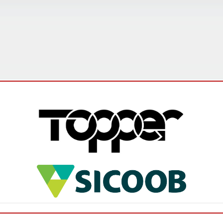
Campeonato Mineiro Amador Sicoob 2026 é
lançado e promete edição histórica
O Campeonato Mineiro Amador Sicoob 2026 foi
oficialmente lançado na última sexta-feira (5), em
Ibirité, na Região Metropolitana de Belo Horizonte,
durante evento que reun...
Leia mais
Federação abre inscrições para os
interessados em participar do Campeonato
Mineiro Feminino Sub-17
A Federação Mineira de Futebol (FMF) comunica que
estão abertas as inscrições para o Campeonato
Mineiro 2026 – Feminino Sub-17. Os clubes
interessados em participar desta...
Leia mais
FMF promove ciclo de palestras sobre
arbitragem para o Campeonato Mineiro
Sicoob 2026 - Módulo II