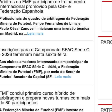
Árbitros da FMF participam de treinamento
internacional promovido pela CBF e
Federação Espanhola
Profissionais do quadro de arbitragem da Federação
Mineira de Futebol, Felipe Fernandes de Lima e
Paulo César Zanovelli iniciaram uma imersão técnica
em Madrid, na ...
Leia mais
PAR
Inscrições para o Campeonato SFAC Série C
- 2026 terminam nesta sexta-feira
Aos clubes amadores interessados em participar do
Campeonato SFAC Série C – 2026, a Federação
Mineira de Futebol (FMF), por meio do Setor de
Futebol Amador da Capital (SF...
Leia mais
FMF conclui primeiro curso híbrido de
arbitragem e prepara novas turmas com mais
de 80 participantes
PAT
A Federação Mineira de Futebol (FMF) investe na