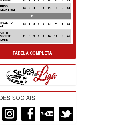
POUSO
13
8
4
1
3
14
14
0
54
ALEGRE SAF
C
RUZEIRO -
15
8
5
0
3
14
7
7
62
SAF
NORTH
ESPORTE
11
8
3
2
3
14
11
3
46
CLUBE
TABELA COMPLETA
DES SOCIAIS