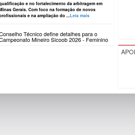
qualificação e no fortalecimento da arbitragem em
Minas Gerais. Com foco na formação de novos
profissionais e na ampliação do ...
Leia mais
Conselho Técnico define detalhes para o
Campeonato Mineiro Sicoob 2026 - Feminino
O Campeonato Mineiro Sicoob 2026 - Feminino teve
APO
os principais detalhes definidos, no último dia 10, em
Conselho Técnico realizado na sede da Federação
Mineira de Futebol...
Leia mais
FMF reúne clubes e define detalhes do
Campeonato Mineiro Sicoob 2026 – Segunda
Divisão
A Federação Mineira de Futebol (FMF) realizou, nesta
semana, o Conselho Técnico do Campeonato Mineiro
Sicoob 2026 – Segunda Divisão. O encontro
aconteceu na sede da entid...
Leia mais